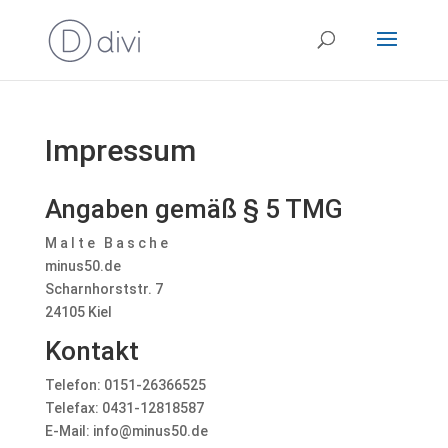
Impressum
Angaben gemäß § 5 TMG
M a l t e B a s c h e
minus50.de
Scharnhorststr. 7
24105 Kiel
Kontakt
Telefon: 0151-26366525
Telefax: 0431-12818587
E-Mail: info@minus50.de